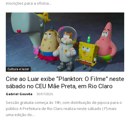
inscrições para a oficina...
Cultura e lazer
Cine ao Luar exibe “Plankton: O Filme” neste
sábado no CEU Mãe Preta, em Rio Claro
Gabriel Gouvêa
-
30/07/2026
Sessão gratuita começa às 19h, com distribuição de pipoca para o
público A Prefeitura de Rio Claro realiza neste sábado (1º) mais
uma edição do...