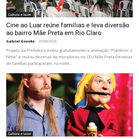
Cultura e lazer
Cine ao Luar reúne famílias e leva diversão
ao bairro Mãe Preta em Rio Claro
Gabriel Gouvêa
-
03/08/2026
Projeto da Prefeitura exibiu gratuitamente a animação “Plankton: o
Filme” e reuniu dezenas de moradores no CEU Mãe Preta Dezenas
de famílias participaram, na noite...
Cultura e lazer