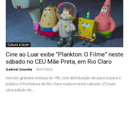
Cultura e lazer
Cine ao Luar exibe “Plankton: O Filme” neste
sábado no CEU Mãe Preta, em Rio Claro
Gabriel Gouvêa
-
30/07/2026
Sessão gratuita começa às 19h, com distribuição de pipoca para o
público A Prefeitura de Rio Claro realiza neste sábado (1º) mais
uma edição do...