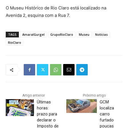
O Museu Histórico de Rio Claro está localizado na
Avenida 2, esquina com a Rua 7.
TAGS
AmaralGurgel
GrupoRioClaro
Museu
Notícias
RioClaro
Artigo anterior
Próximo artigo
Últimas
GCM
horas:
localiza
prazo para
carro
declarar o
furtado
Imposto de
poucas