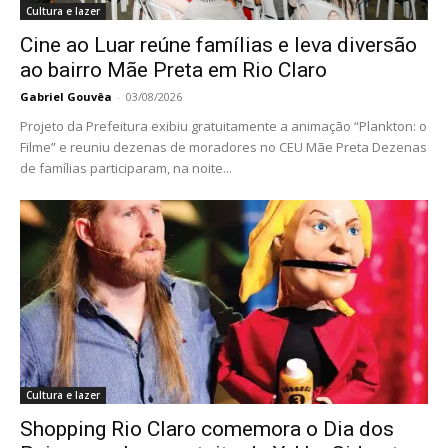
Cultura e lazer
Cine ao Luar reúne famílias e leva diversão
ao bairro Mãe Preta em Rio Claro
Gabriel Gouvêa
-
03/08/2026
Projeto da Prefeitura exibiu gratuitamente a animação “Plankton: o
Filme” e reuniu dezenas de moradores no CEU Mãe Preta Dezenas
de famílias participaram, na noite...
Cultura e lazer
Shopping Rio Claro comemora o Dia dos