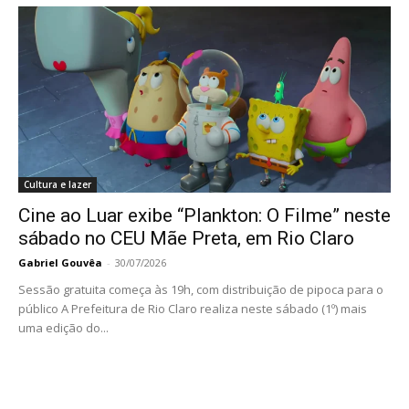
Cultura e lazer
Cine ao Luar exibe “Plankton: O Filme” neste
sábado no CEU Mãe Preta, em Rio Claro
Gabriel Gouvêa
-
30/07/2026
Sessão gratuita começa às 19h, com distribuição de pipoca para o
público A Prefeitura de Rio Claro realiza neste sábado (1º) mais
uma edição do...