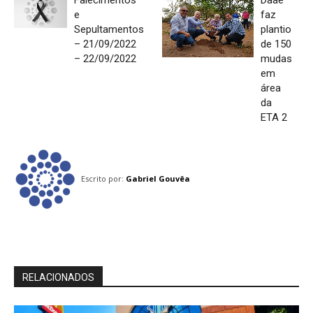
e
faz
Sepultamentos
plantio
– 21/09/2022
de 150
– 22/09/2022
mudas
em
área
da
ETA 2
Escrito por:
Gabriel Gouvêa
RELACIONADOS