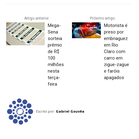
Artigo anterior
Próximo artigo
Mega-
Motorista é
Sena
preso por
sorteia
embriaguez
prêmio
em Rio
de R$
Claro com
100
carro em
milhões
zigue-zague
nesta
e faróis
terça-
apagados
feira
Escrito por:
Gabriel Gouvêa