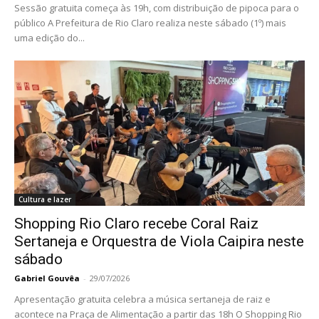
Sessão gratuita começa às 19h, com distribuição de pipoca para o
público A Prefeitura de Rio Claro realiza neste sábado (1º) mais
uma edição do...
Cultura e lazer
Shopping Rio Claro recebe Coral Raiz
Sertaneja e Orquestra de Viola Caipira neste
sábado
Gabriel Gouvêa
-
29/07/2026
Apresentação gratuita celebra a música sertaneja de raiz e
acontece na Praça de Alimentação a partir das 18h O Shopping Rio