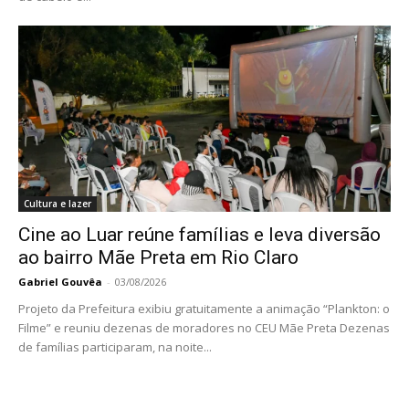
Cultura e lazer
Cine ao Luar reúne famílias e leva diversão
ao bairro Mãe Preta em Rio Claro
Gabriel Gouvêa
-
03/08/2026
Projeto da Prefeitura exibiu gratuitamente a animação “Plankton: o
Filme” e reuniu dezenas de moradores no CEU Mãe Preta Dezenas
de famílias participaram, na noite...