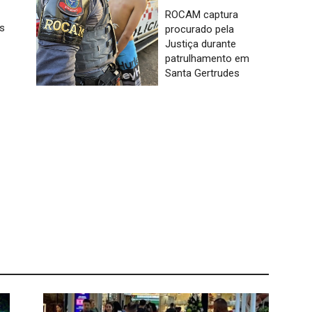
ROCAM captura
s
procurado pela
Justiça durante
patrulhamento em
Santa Gertrudes