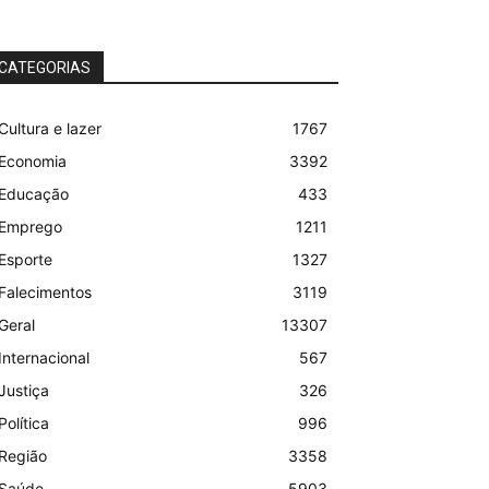
CATEGORIAS
Cultura e lazer
1767
Economia
3392
Educação
433
Emprego
1211
Esporte
1327
Falecimentos
3119
Geral
13307
Internacional
567
Justiça
326
Política
996
Região
3358
Saúde
5903