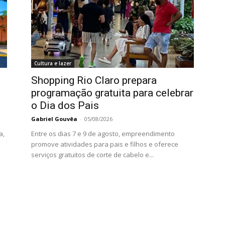
Cultura e lazer
Shopping Rio Claro prepara
programação gratuita para celebrar
o Dia dos Pais
Gabriel Gouvêa
-
05/08/2026
a,
Entre os dias 7 e 9 de agosto, empreendimento
promove atividades para pais e filhos e oferece
serviços gratuitos de corte de cabelo e...