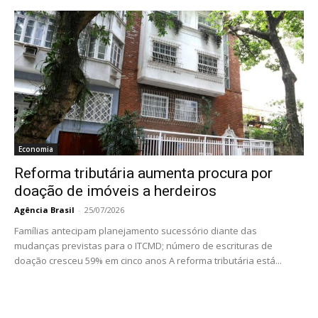
Economia
Reforma tributária aumenta procura por
doação de imóveis a herdeiros
Agência Brasil
-
25/07/2026
Famílias antecipam planejamento sucessório diante das
mudanças previstas para o ITCMD; número de escrituras de
doação cresceu 59% em cinco anos A reforma tributária está...