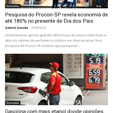
Economia
Pesquisa do Procon-SP revela economia de
até 180% no presente de Dia dos Pais
Gabriel Gouvêa
-
03/08/2026
Levantamento aponta grandes diferenças de preços entre lojas e
alta nos valores de perfumes e rodízios em churrascarias Uma
pesquisa do Procon-SP mostrou que pesquisar...
Economia
Gasolina com mais etanol divide opiniões;