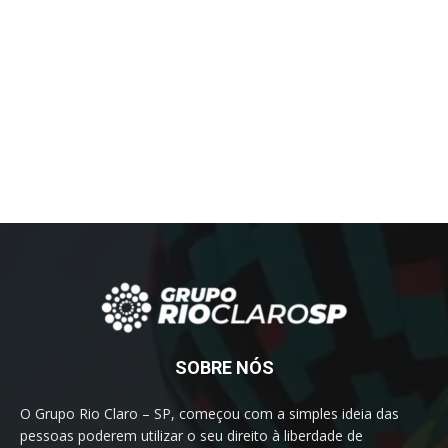
SOBRE NÓS
O Grupo Rio Claro – SP, começou com a simples ideia das
pessoas poderem utilizar o seu direito à liberdade de