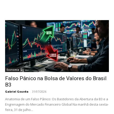
Economia
Falso Pânico na Bolsa de Valores do Brasil
B3
Gabriel Gouvêa
-
31/07/2026
Anatomia de um Falso Pânico: Os Bastidores da Abertura da B3 e a
Engrenagem do Mercado Financeiro Global Na manhã desta sexta-
feira, 31 de julho...