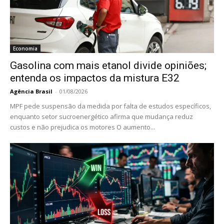
Economia
Gasolina com mais etanol divide opiniões;
entenda os impactos da mistura E32
Agência Brasil
-
01/08/2026
MPF pede suspensão da medida por falta de estudos específicos,
enquanto setor sucroenergético afirma que mudança reduz
custos e não prejudica os motores O aumento...