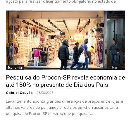
agosto para realizar o licenciamento obrigatório no estado de...
Economia
Pesquisa do Procon-SP revela economia de
até 180% no presente de Dia dos Pais
Gabriel Gouvêa
-
03/08/2026
Levantamento aponta grandes diferenças de preços entre lojas e
alta nos valores de perfumes e rodízios em churrascarias Uma
pesquisa do Procon-SP mostrou que pesquisar...