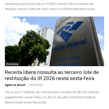
mudanças previstas para o ITCMD; número de escrituras de
doação cresceu 59% em cinco anos A reforma tributária está...
Economia
Receita libera consulta ao terceiro lote de
restituição do IR 2026 nesta sexta-feira
Agência Brasil
-
24/07/2026
Cerca de 2,7 milhões de contribuintes receberão R$ 4,61 bilhões;
pagamentos serão feitos no dia 31 de julho A Receita Federal
libera nesta sexta-feira (24)...