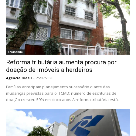
Economia
Reforma tributária aumenta procura por
doação de imóveis a herdeiros
Agência Brasil
-
25/07/2026
Famílias antecipam planejamento sucessório diante das
mudanças previstas para o ITCMD; número de escrituras de
doação cresceu 59% em cinco anos A reforma tributária está...