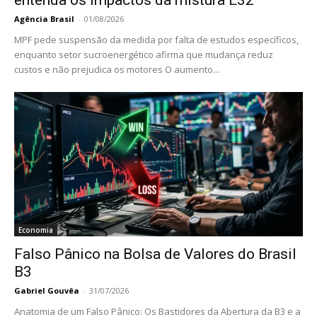
Agência Brasil
-
01/08/2026
MPF pede suspensão da medida por falta de estudos específicos,
enquanto setor sucroenergético afirma que mudança reduz
custos e não prejudica os motores O aumento...
Economia
Falso Pânico na Bolsa de Valores do Brasil
B3
Gabriel Gouvêa
-
31/07/2026
Anatomia de um Falso Pânico: Os Bastidores da Abertura da B3 e a