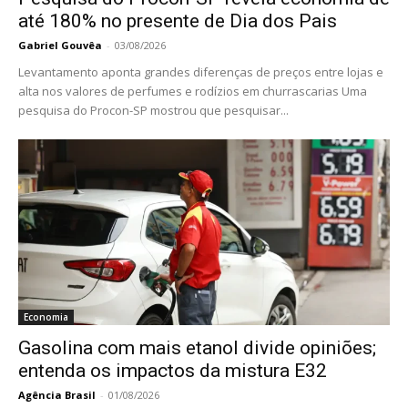
até 180% no presente de Dia dos Pais
Gabriel Gouvêa
-
03/08/2026
Levantamento aponta grandes diferenças de preços entre lojas e
alta nos valores de perfumes e rodízios em churrascarias Uma
pesquisa do Procon-SP mostrou que pesquisar...
Economia
Gasolina com mais etanol divide opiniões;
entenda os impactos da mistura E32
Agência Brasil
-
01/08/2026