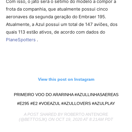
Com isso, o jato será o sétimo do modelo a compor a
frota da companhia, que atualmente possui cinco
aeronaves da segunda geração do Embraer 195.
Atualmente, a Azul possui um total de 147 aviões, dos
quais 113 estão ativos, de acordo com dados do
PlaneSpotters
.
View this post on Instagram
PRIMEIRO VOO DO ARARINHA #AZULLINHASAEREAS
#E295 #E2 #VOEAZUL #AZULLOVERS #AZULPLAY
A POST SHARED BY
ROBERTO ANTENORE
(@BETTOSJK) ON OCT 19, 2020 AT 8:21AM PDT