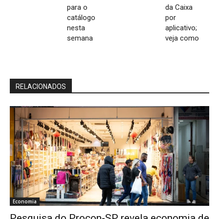
para o
da Caixa
catálogo
por
nesta
aplicativo;
semana
veja como
RELACIONADOS
Economia
Pesquisa do Procon-SP revela economia de