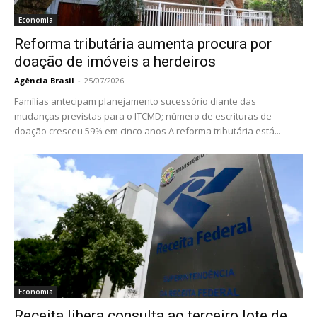
Economia
Reforma tributária aumenta procura por
doação de imóveis a herdeiros
Agência Brasil
-
25/07/2026
Famílias antecipam planejamento sucessório diante das
mudanças previstas para o ITCMD; número de escrituras de
doação cresceu 59% em cinco anos A reforma tributária está...
Economia
Receita libera consulta ao terceiro lote de