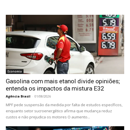
Economia
Gasolina com mais etanol divide opiniões;
entenda os impactos da mistura E32
Agência Brasil
-
01/08/2026
MPF pede suspensão da medida por falta de estudos específicos,
enquanto setor sucroenergético afirma que mudança reduz
custos e não prejudica os motores O aumento...