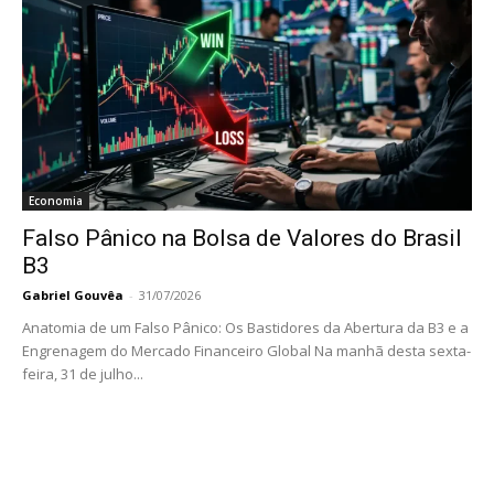
Economia
Falso Pânico na Bolsa de Valores do Brasil
B3
Gabriel Gouvêa
-
31/07/2026
Anatomia de um Falso Pânico: Os Bastidores da Abertura da B3 e a
Engrenagem do Mercado Financeiro Global Na manhã desta sexta-
feira, 31 de julho...