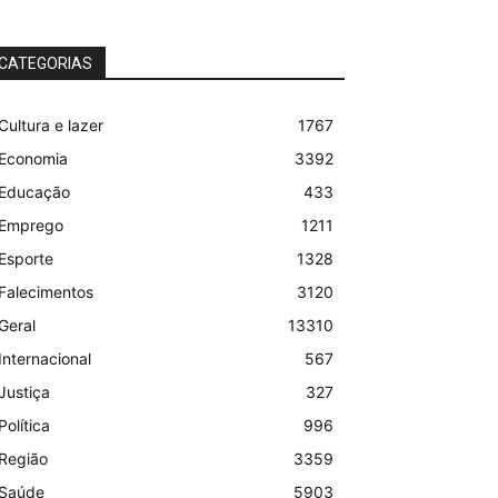
CATEGORIAS
Cultura e lazer
1767
Economia
3392
Educação
433
Emprego
1211
Esporte
1328
Falecimentos
3120
Geral
13310
Internacional
567
Justiça
327
Política
996
Região
3359
Saúde
5903