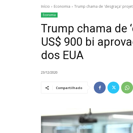
Início
Economia
Trump chama de 'desgraça' projet
Economia
Trump chama de ‘d
US$ 900 bi aprov
dos EUA
23/12/2020
Compartilhado