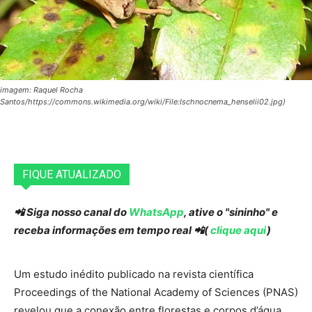
imagem: Raquel Rocha
Santos/https://commons.wikimedia.org/wiki/File:Ischnocnema_henselii02.jpg)
FIQUE ATUALIZADO
📲 Siga nosso canal do
WhatsApp
, ative o "sininho" e
receba informações em tempo real 📲(
clique aqui
)
Um estudo inédito publicado na revista científica
Proceedings of the National Academy of Sciences (PNAS)
revelou que a conexão entre florestas e corpos d’água