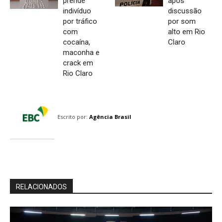
prende
após
indivíduo
discussão
por tráfico
por som
com
alto em Rio
cocaína,
Claro
maconha e
crack em
Rio Claro
Escrito por:
Agência Brasil
RELACIONADOS