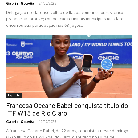
Gabriel Gouvêa
-
24/07/2026
Delegação rio-clarense voltou de Itatiba com cinco ouros, cinco
pratas e um bronze; competição reuniu 45 municípios Rio Claro
encerrou sua participação nos 68º Jogos...
Esporte
Francesa Oceane Babel conquista título do
ITF W15 de Rio Claro
Gabriel Gouvêa
-
12/07/2026
A francesa Oceane Babel, de 22 anos, conquistou neste domingo
(12) o título do ITF W15 de Rio Claro, disputado no Clube de