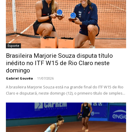
Esporte
Brasileira Marjorie Souza disputa título
inédito no ITF W15 de Rio Claro neste
domingo
Gabriel Gouvêa
-
11/07/2026
A brasileira Marjorie Souza está na grande final do ITF W15 de Rio
Claro e disputará, neste domingo (12), o primeiro título de simples...