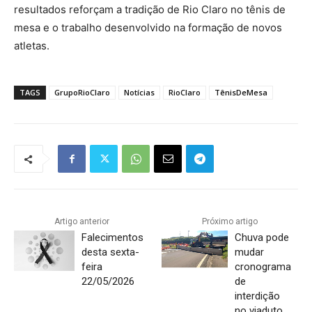
resultados reforçam a tradição de Rio Claro no tênis de
mesa e o trabalho desenvolvido na formação de novos
atletas.
TAGS
GrupoRioClaro
Notícias
RioClaro
TênisDeMesa
Artigo anterior
Próximo artigo
Falecimentos
Chuva pode
desta sexta-
mudar
feira
cronograma
22/05/2026
de
interdição
no viaduto