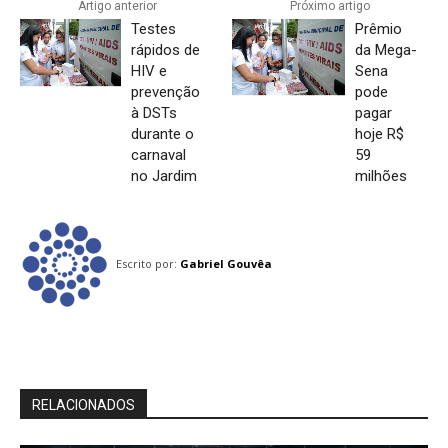
Artigo anterior
Próximo artigo
Testes
Prêmio
rápidos de
da Mega-
HIV e
Sena
prevenção
pode
à DSTs
pagar
durante o
hoje R$
carnaval
59
no Jardim
milhões
Escrito por:
Gabriel Gouvêa
RELACIONADOS