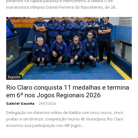
pedestre na capital paulista e reencontrou a família O ex-
maratonista olímpico Daniel Ferreira do Nascimento, de 28...
Esporte
Rio Claro conquista 11 medalhas e termina
em 6º nos Jogos Regionais 2026
Gabriel Gouvêa
-
24/07/2026
Delegação rio-clarense voltou de Itatiba com cinco ouros, cinco
pratas e um bronze; competição reuniu 45 municípios Rio Claro
encerrou sua participação nos 68º Jogos...