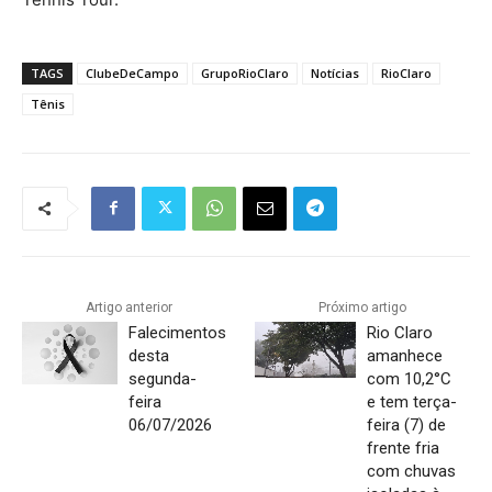
TAGS
ClubeDeCampo
GrupoRioClaro
Notícias
RioClaro
Tênis
Artigo anterior
Próximo artigo
Falecimentos
Rio Claro
desta
amanhece
segunda-
com 10,2°C
feira
e tem terça-
06/07/2026
feira (7) de
frente fria
com chuvas