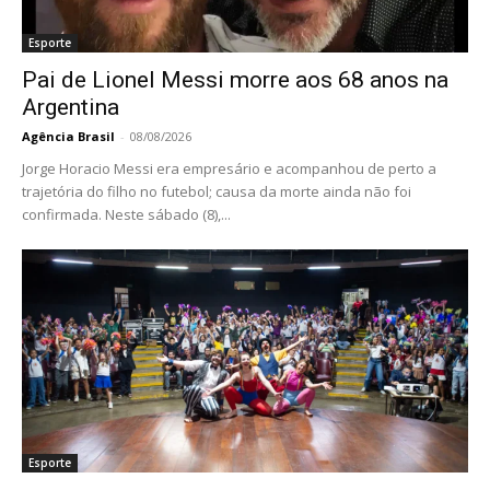
Esporte
Pai de Lionel Messi morre aos 68 anos na
Argentina
Agência Brasil
-
08/08/2026
Jorge Horacio Messi era empresário e acompanhou de perto a
trajetória do filho no futebol; causa da morte ainda não foi
confirmada. Neste sábado (8),...
Esporte