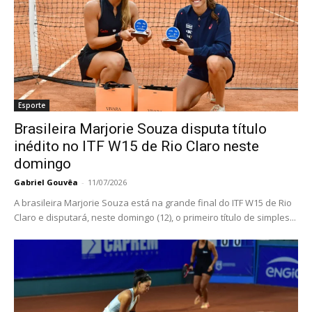
Esporte
Brasileira Marjorie Souza disputa título
inédito no ITF W15 de Rio Claro neste
domingo
Gabriel Gouvêa
-
11/07/2026
A brasileira Marjorie Souza está na grande final do ITF W15 de Rio
Claro e disputará, neste domingo (12), o primeiro título de simples...