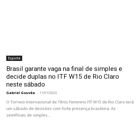
Esporte
Brasil garante vaga na final de simples e
decide duplas no ITF W15 de Rio Claro
neste sábado
Gabriel Gouvêa
-
11/07/2026
O Torneio Internacional de Tênis Feminino ITF W15 de Rio Claro terá
um sábado de decisões com forte presença brasileira. As
semifinais de simples...