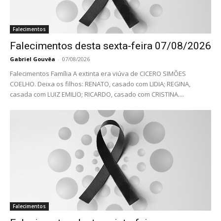
Falecimentos
Falecimentos desta sexta-feira 07/08/2026
Gabriel Gouvêa
-
07/08/2026
Falecimentos Família A extinta era viúva de CICERO SIMÕES
COELHO. Deixa os filhos: RENATO, casado com LIDIA; REGINA,
casada com LUIZ EMILIO; RICARDO, casado com CRISTINA....
Falecimentos