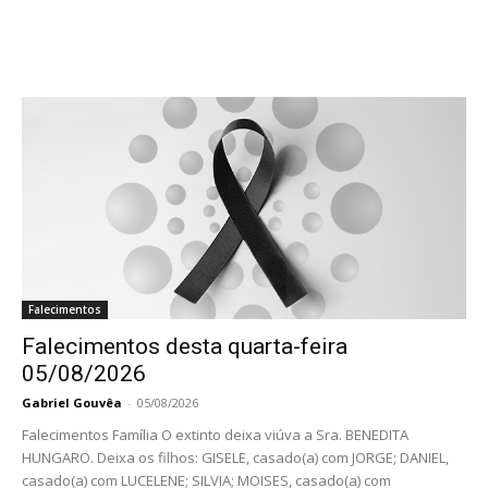
Falecimentos
Falecimentos desta quarta-feira
05/08/2026
Gabriel Gouvêa
-
05/08/2026
Falecimentos Família O extinto deixa viúva a Sra. BENEDITA
HUNGARO. Deixa os filhos: GISELE, casado(a) com JORGE; DANIEL,
casado(a) com LUCELENE; SILVIA; MOISES, casado(a) com