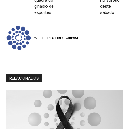
quadra do
no sorteio
ginásio de
deste
esportes
sábado
Escrito por:
Gabriel Gouvêa
RELACIONADOS