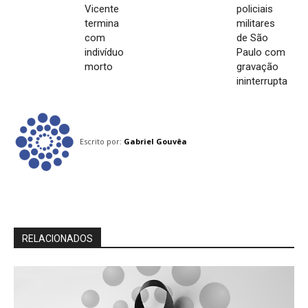
Vicente
policiais
termina
militares
com
de São
indivíduo
Paulo com
morto
gravação
ininterrupta
Escrito por:
Gabriel Gouvêa
RELACIONADOS