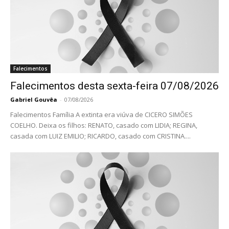
Falecimentos
Falecimentos desta sexta-feira 07/08/2026
Gabriel Gouvêa
-
07/08/2026
Falecimentos Família A extinta era viúva de CICERO SIMÕES
COELHO. Deixa os filhos: RENATO, casado com LIDIA; REGINA,
casada com LUIZ EMILIO; RICARDO, casado com CRISTINA....