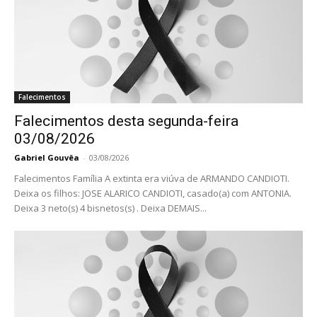
Falecimentos
Falecimentos desta segunda-feira
03/08/2026
Gabriel Gouvêa
-
03/08/2026
Falecimentos Família A extinta era viúva de ARMANDO CANDIOTI.
Deixa os filhos: JOSE ALARICO CANDIOTI, casado(a) com ANTONIA.
Deixa 3 neto(s) 4 bisnetos(s) . Deixa DEMAIS...