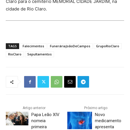
Claro para o cemitério MEMORIAL CIDADE JARDIM, na
cidade de Rio Claro.
TAGS
Falecimentos
FuneráriaJoãoDeCampos
GrupoRioClaro
RioClaro
Sepultamentos
Artigo anterior
Próximo artigo
Papa Leão XIV
Novo
nomeia
medicamento
primeira
apresenta