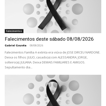
Falecimentos
Falecimentos deste sábado 08/08/2026
Gabriel Gouvêa
-
08/08/2026
Falecimentos Família A extinta era viúva de JOSE DIRCEU NARDONE.
Deixa os filhos: JULIO, casado(a) com ALESSANDRA; JORGE,
solteiro(a); JULIANA. Deixa DEMAIS FAMILIARES E AMIGOS.
Sepultamento dia...