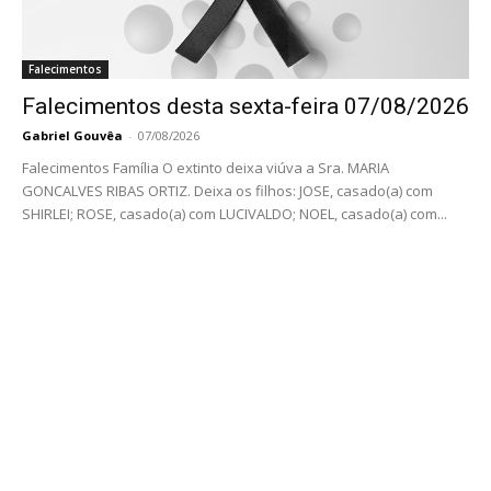
Falecimentos
Falecimentos desta sexta-feira 07/08/2026
Gabriel Gouvêa
-
07/08/2026
Falecimentos Família O extinto deixa viúva a Sra. MARIA
GONCALVES RIBAS ORTIZ. Deixa os filhos: JOSE, casado(a) com
SHIRLEI; ROSE, casado(a) com LUCIVALDO; NOEL, casado(a) com...