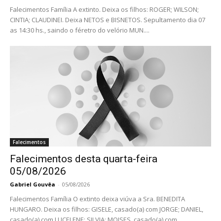
Falecimentos Família A extinto. Deixa os filhos: ROGER; WILSON;
CINTIA; CLAUDINEI. Deixa NETOS e BISNETOS. Sepultamento dia 07
as 14:30 hs., saindo o féretro do velório MUN....
Falecimentos
Falecimentos desta quarta-feira
05/08/2026
Gabriel Gouvêa
-
05/08/2026
Falecimentos Família O extinto deixa viúva a Sra. BENEDITA
HUNGARO. Deixa os filhos: GISELE, casado(a) com JORGE; DANIEL,
casado(a) com LUCELENE; SILVIA; MOISES, casado(a) com