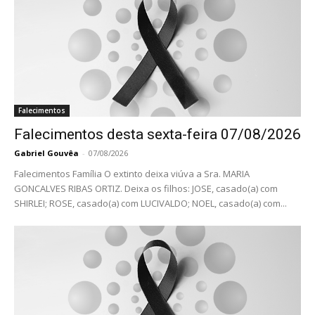
Falecimentos
Falecimentos desta sexta-feira 07/08/2026
Gabriel Gouvêa
-
07/08/2026
Falecimentos Família O extinto deixa viúva a Sra. MARIA
GONCALVES RIBAS ORTIZ. Deixa os filhos: JOSE, casado(a) com
SHIRLEI; ROSE, casado(a) com LUCIVALDO; NOEL, casado(a) com...