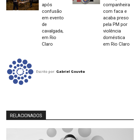
após
companheira
confusão
com faca e
em evento
acaba preso
de
pela PM por
cavalgada,
violência
em Rio
doméstica
Claro
em Rio Claro
Escrito por:
Gabriel Gouvêa
RELACIONADOS