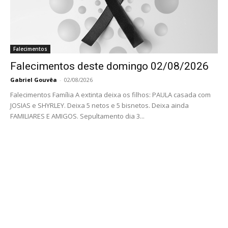
Falecimentos
Falecimentos deste domingo 02/08/2026
Gabriel Gouvêa
-
02/08/2026
Falecimentos Família A extinta deixa os filhos: PAULA casada com
JOSIAS e SHYRLEY. Deixa 5 netos e 5 bisnetos. Deixa ainda
FAMILIARES E AMIGOS. Sepultamento dia 3...