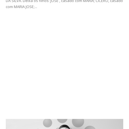
DA SILVA. Deixa os filhos: JOSE , casado com MARIA; CICERO, casado
com MARIA JOSE;...