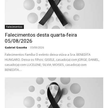
Falecimentos
Falecimentos desta quarta-feira
05/08/2026
Gabriel Gouvêa
-
05/08/2026
Falecimentos Família O extinto deixa viúva a Sra. BENEDITA
HUNGARO. Deixa os filhos: GISELE, casado(a) com JORGE; DANIEL,
casado(a) com LUCELENE; SILVIA; MOISES, casado(a) com
BENEDITA....