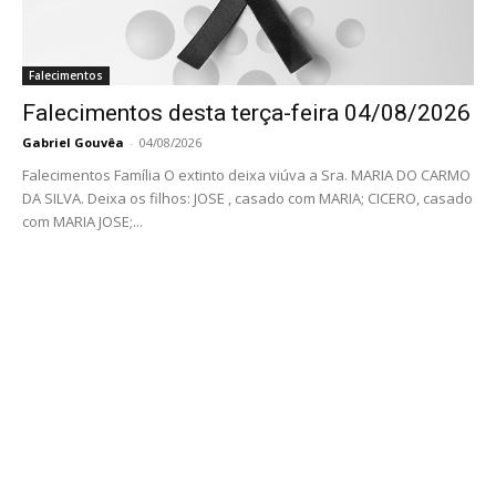
Falecimentos
Falecimentos desta terça-feira 04/08/2026
Gabriel Gouvêa
-
04/08/2026
Falecimentos Família O extinto deixa viúva a Sra. MARIA DO CARMO
DA SILVA. Deixa os filhos: JOSE , casado com MARIA; CICERO, casado
com MARIA JOSE;...