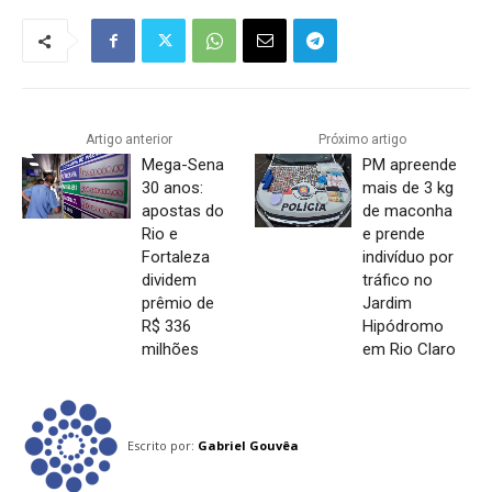
Artigo anterior
Próximo artigo
Mega-Sena
PM apreende
30 anos:
mais de 3 kg
apostas do
de maconha
Rio e
e prende
Fortaleza
indivíduo por
dividem
tráfico no
prêmio de
Jardim
R$ 336
Hipódromo
milhões
em Rio Claro
Escrito por:
Gabriel Gouvêa