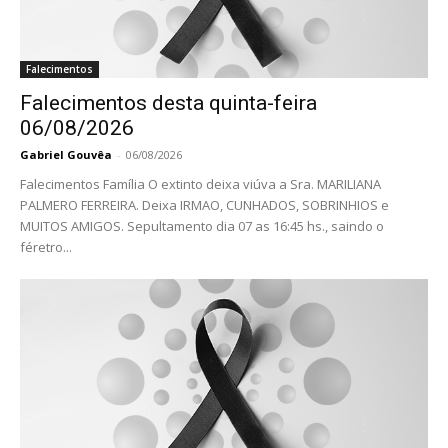
Falecimentos
Falecimentos desta quinta-feira
06/08/2026
Gabriel Gouvêa
-
06/08/2026
Falecimentos Família O extinto deixa viúva a Sra. MARILIANA
PALMERO FERREIRA. Deixa IRMAO, CUNHADOS, SOBRINHIOS e
MUITOS AMIGOS. Sepultamento dia 07 as 16:45 hs., saindo o
féretro...