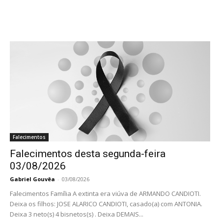
Falecimentos
Falecimentos desta segunda-feira
03/08/2026
Gabriel Gouvêa
-
03/08/2026
Falecimentos Família A extinta era viúva de ARMANDO CANDIOTI.
Deixa os filhos: JOSE ALARICO CANDIOTI, casado(a) com ANTONIA.
Deixa 3 neto(s) 4 bisnetos(s) . Deixa DEMAIS...