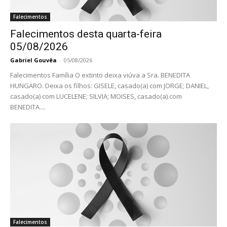
Falecimentos
Falecimentos desta quarta-feira
05/08/2026
Gabriel Gouvêa
-
05/08/2026
Falecimentos Família O extinto deixa viúva a Sra. BENEDITA
HUNGARO. Deixa os filhos: GISELE, casado(a) com JORGE; DANIEL,
casado(a) com LUCELENE; SILVIA; MOISES, casado(a) com
BENEDITA....
Falecimentos