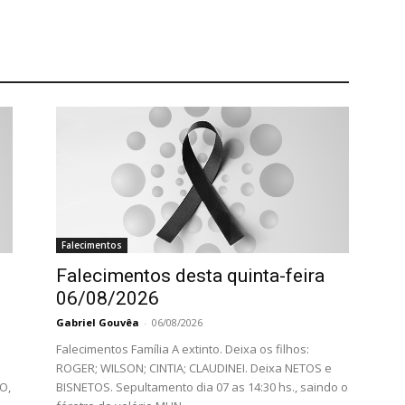
Falecimentos
Falecimentos desta quinta-feira
06/08/2026
Gabriel Gouvêa
-
06/08/2026
Falecimentos Família A extinto. Deixa os filhos:
ROGER; WILSON; CINTIA; CLAUDINEI. Deixa NETOS e
O,
BISNETOS. Sepultamento dia 07 as 14:30 hs., saindo o