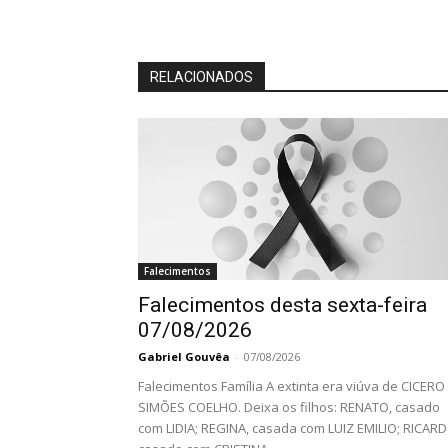
RELACIONADOS
Falecimentos
Falecimentos desta sexta-feira
07/08/2026
Gabriel Gouvêa
-
07/08/2026
Falecimentos Família A extinta era viúva de CICERO
SIMÕES COELHO. Deixa os filhos: RENATO, casado
com LIDIA; REGINA, casada com LUIZ EMILIO; RICARD