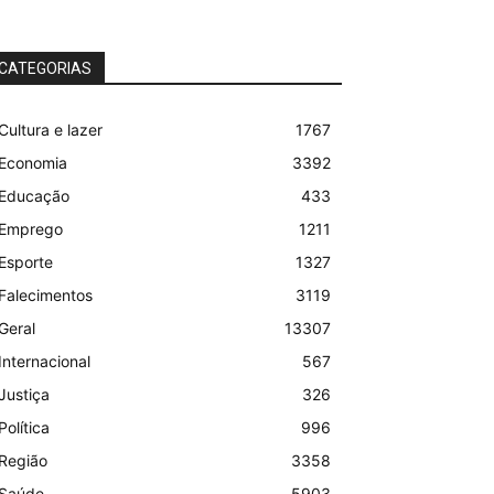
CATEGORIAS
Cultura e lazer
1767
Economia
3392
Educação
433
Emprego
1211
Esporte
1327
Falecimentos
3119
Geral
13307
Internacional
567
Justiça
326
Política
996
Região
3358
Saúde
5903