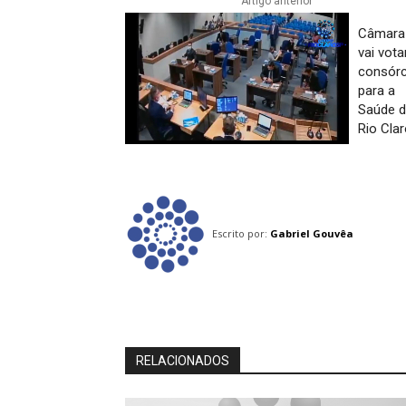
Artigo anterior
Câmara
vai vota
consórc
para a
Saúde 
Rio Cla
Escrito por:
Gabriel Gouvêa
RELACIONADOS