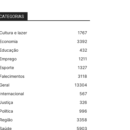
CATEGORIAS
Cultura e lazer
1767
Economia
3392
Educação
432
Emprego
1211
Esporte
1327
Falecimentos
3118
Geral
13304
Internacional
567
Justiça
326
Política
996
Região
3358
Saúde
5903