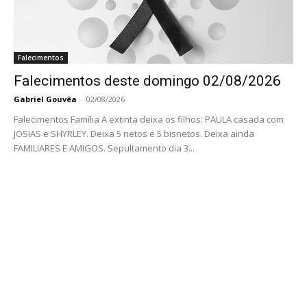
Falecimentos
Falecimentos deste domingo 02/08/2026
Gabriel Gouvêa
-
02/08/2026
Falecimentos Família A extinta deixa os filhos: PAULA casada com
JOSIAS e SHYRLEY. Deixa 5 netos e 5 bisnetos. Deixa ainda
FAMILIARES E AMIGOS. Sepultamento dia 3...