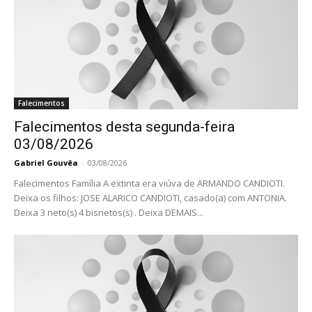
Falecimentos
Falecimentos desta segunda-feira
03/08/2026
Gabriel Gouvêa
-
03/08/2026
Falecimentos Família A extinta era viúva de ARMANDO CANDIOTI.
Deixa os filhos: JOSE ALARICO CANDIOTI, casado(a) com ANTONIA.
Deixa 3 neto(s) 4 bisnetos(s) . Deixa DEMAIS...