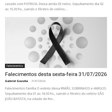
casado com PATRICIA. Deixa ainda 03 netos. Sepultamento dia 02
as 15:30 hs., saindo o féretro do velório...
Falecimentos
Falecimentos desta sexta-feira 31/07/2026
Gabriel Gouvêa
-
31/07/2026
Falecimentos Família O extinto deixa IRMÃS, SOBRINHOS e AMIGOS.
Sepultamento dia 01 as 16:30 hs., saindo o féretro do velório SÃO
JOÃO BATISTA, na cidade de Rio...