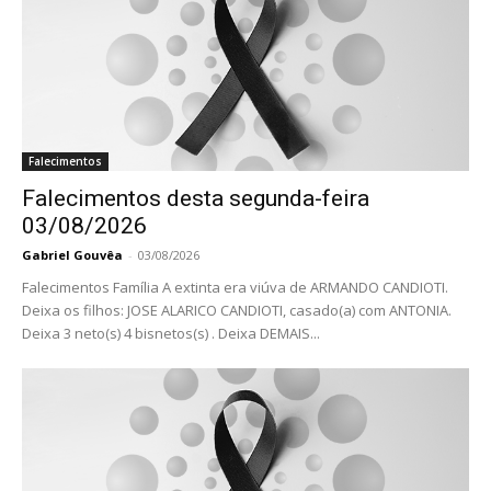
Falecimentos
Falecimentos desta segunda-feira
03/08/2026
Gabriel Gouvêa
-
03/08/2026
Falecimentos Família A extinta era viúva de ARMANDO CANDIOTI.
Deixa os filhos: JOSE ALARICO CANDIOTI, casado(a) com ANTONIA.
Deixa 3 neto(s) 4 bisnetos(s) . Deixa DEMAIS...