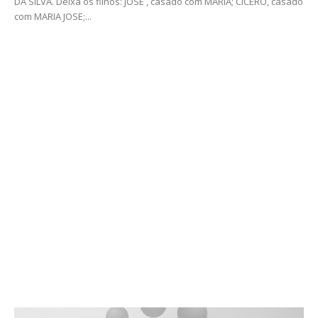
DA SILVA. Deixa os filhos: JOSE , casado com MARIA; CICERO, casado
com MARIA JOSE;...