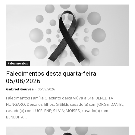
Falecimentos
Falecimentos desta quarta-feira
05/08/2026
Gabriel Gouvêa
-
05/08/2026
Falecimentos Família O extinto deixa viúva a Sra. BENEDITA
HUNGARO. Deixa os filhos: GISELE, casado(a) com JORGE; DANIEL,
casado(a) com LUCELENE; SILVIA; MOISES, casado(a) com
BENEDITA....