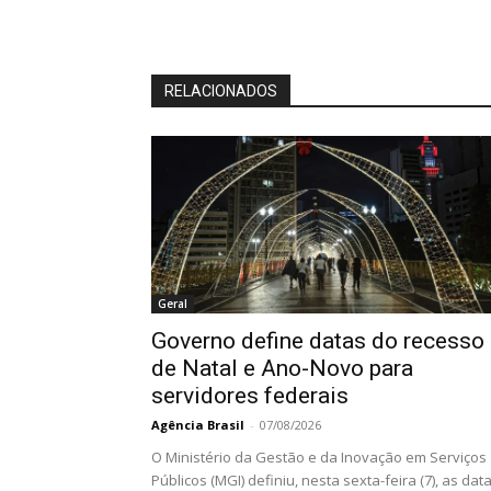
RELACIONADOS
Geral
Governo define datas do recesso
de Natal e Ano-Novo para
servidores federais
Agência Brasil
-
07/08/2026
O Ministério da Gestão e da Inovação em Serviços
Públicos (MGI) definiu, nesta sexta-feira (7), as dat