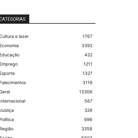
CATEGORIAS
Cultura e lazer
1767
Economia
3392
Educação
432
Emprego
1211
Esporte
1327
Falecimentos
3119
Geral
13306
Internacional
567
Justiça
326
Política
996
Região
3358
Saúde
5903