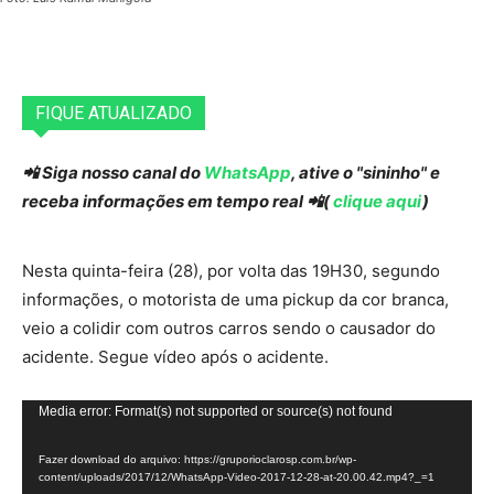
FIQUE ATUALIZADO
📲 Siga nosso canal do
WhatsApp
, ative o "sininho" e
receba informações em tempo real 📲(
clique aqui
)
Nesta quinta-feira (28), por volta das 19H30, segundo
informações, o motorista de uma pickup da cor branca,
veio a colidir com outros carros sendo o causador do
acidente. Segue vídeo após o acidente.
T
Media error: Format(s) not supported or source(s) not found
o
Fazer download do arquivo: https://gruporioclarosp.com.br/wp-
c
content/uploads/2017/12/WhatsApp-Video-2017-12-28-at-20.00.42.mp4?_=1