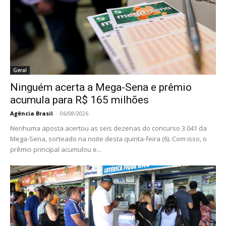
Geral
Ninguém acerta a Mega-Sena e prêmio
acumula para R$ 165 milhões
Agência Brasil
-
06/08/2026
Nenhuma aposta acertou as seis dezenas do concurso 3.041 da
Mega-Sena, sorteado na noite desta quinta-feira (6). Com isso, o
prêmio principal acumulou e...