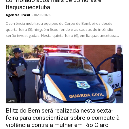
controlado após mais de 33 horas em
Itaquaquecetuba
Agência Brasil
-
06/08/2026
Ocorrência mobilizou equipes do Corpo de Bombeiros desde
quarta-feira (5); ninguém ficou ferido e as causas do incêndio
serão investigadas. Nesta quinta-feira (6), em Itaquaquecetuba...
Geral
Blitz do Bem será realizada nesta sexta-
feira para conscientizar sobre o combate à
violência contra a mulher em Rio Claro