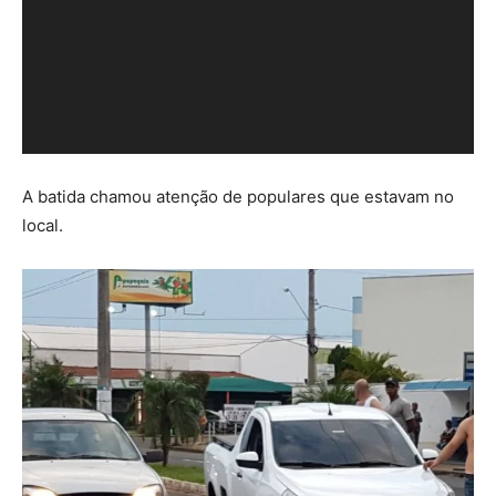
a
d
o
r
d
e
v
A batida chamou atenção de populares que estavam no
í
local.
d
e
o