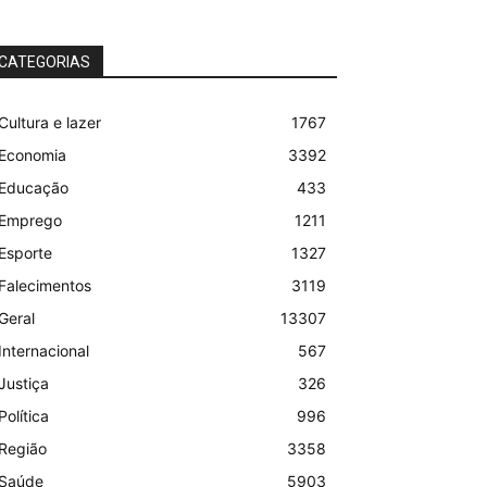
CATEGORIAS
Cultura e lazer
1767
Economia
3392
Educação
433
Emprego
1211
Esporte
1327
Falecimentos
3119
Geral
13307
Internacional
567
Justiça
326
Política
996
Região
3358
Saúde
5903