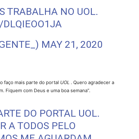
AS TRABALHA NO UOL.
/DLQIEOO1JA
HGENTE_)
MAY 21, 2020
o faço mais parte do portal
UOL
. Quero agradecer a
am. Fiquem com Deus e uma boa semana”.
ARTE DO PORTAL UOL.
R A TODOS PELO
UMOS ME AGUARDAM.