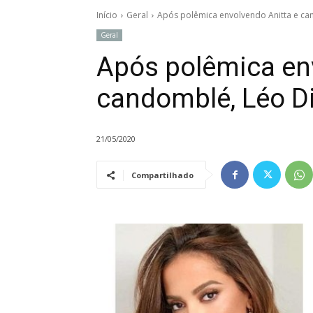
Início
Geral
Após polêmica envolvendo Anitta e ca
Geral
Após polêmica env
candomblé, Léo D
21/05/2020
Compartilhado