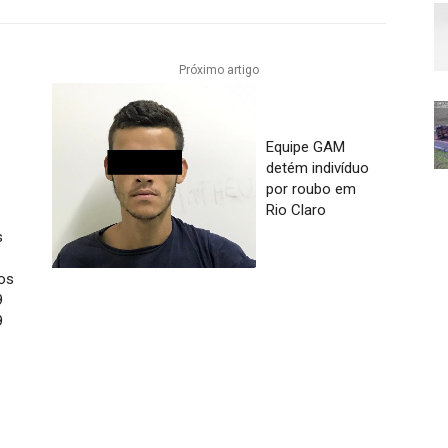
Próximo artigo
Equipe GAM
detém indivíduo
por roubo em
Rio Claro
s
os
9
9