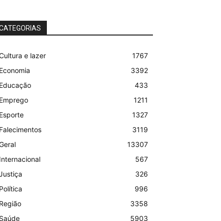
CATEGORIAS
Cultura e lazer
1767
Economia
3392
Educação
433
Emprego
1211
Esporte
1327
Falecimentos
3119
Geral
13307
Internacional
567
Justiça
326
Política
996
Região
3358
Saúde
5903