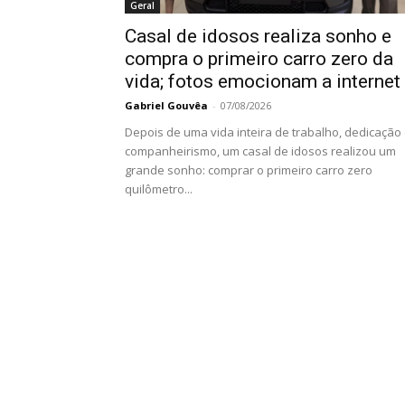
Geral
Casal de idosos realiza sonho e
compra o primeiro carro zero da
vida; fotos emocionam a internet
Gabriel Gouvêa
-
07/08/2026
Depois de uma vida inteira de trabalho, dedicação
companheirismo, um casal de idosos realizou um
grande sonho: comprar o primeiro carro zero
quilômetro...