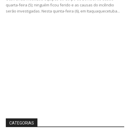
quarta-feira (5); ninguém ficou ferido e as causas do incêndio
serão investigadas. Nesta quinta-feira (6), em Itaquaquecetuba...
CATEGORIAS