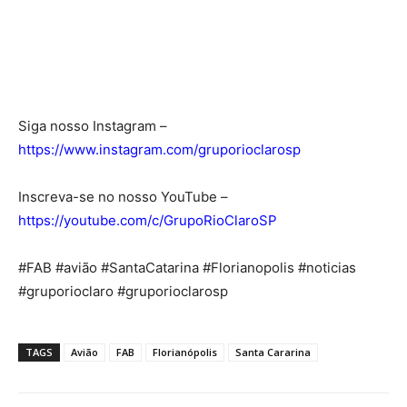
Siga nosso Instagram –
https://www.instagram.com/gruporioclarosp
Inscreva-se no nosso YouTube –
https://youtube.com/c/GrupoRioClaroSP
#FAB #avião #SantaCatarina #Florianopolis #noticias
#gruporioclaro #gruporioclarosp
TAGS
Avião
FAB
Florianópolis
Santa Cararina