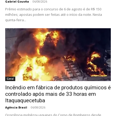
Gabriel Gouvêa
-
06/08/2026
Prêmio estimado para o concurso de 6 de agosto é de R$ 150
milhões; apostas podem ser feitas até o início da noite. Nesta
quinta-feira...
Geral
Incêndio em fábrica de produtos químicos é
controlado após mais de 33 horas em
Itaquaquecetuba
Agência Brasil
-
06/08/2026
Ocorrência mobilizou equipes do Corpo de Bombeiros desde