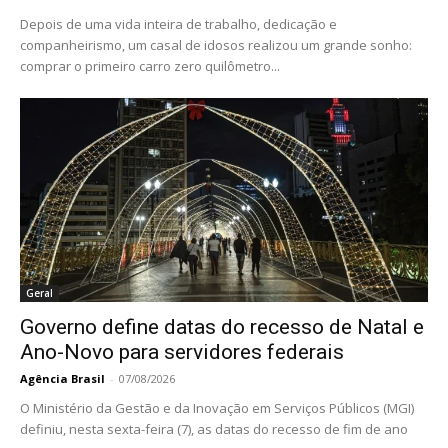
Depois de uma vida inteira de trabalho, dedicação e
companheirismo, um casal de idosos realizou um grande sonho:
comprar o primeiro carro zero quilômetro...
Geral
Governo define datas do recesso de Natal e
Ano-Novo para servidores federais
Agência Brasil
-
07/08/2026
O Ministério da Gestão e da Inovação em Serviços Públicos (MGI)
definiu, nesta sexta-feira (7), as datas do recesso de fim de ano