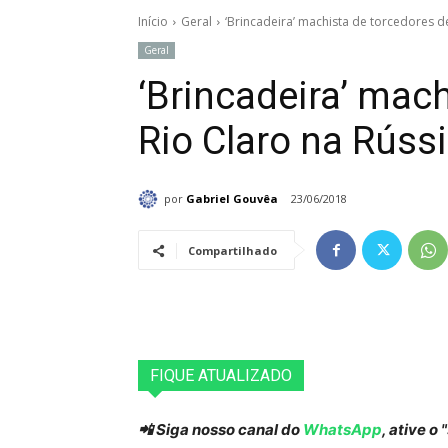
Início
Geral
‘Brincadeira’ machista de torcedores d
Geral
‘Brincadeira’ mac
Rio Claro na Rúss
por
Gabriel Gouvêa
23/06/2018
Compartilhado
FIQUE ATUALIZADO
📲 Siga nosso canal do
WhatsApp
, ative o