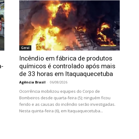
Geral
Incêndio em fábrica de produtos
a-
químicos é controlado após mais
de 33 horas em Itaquaquecetuba
Agência Brasil
-
06/08/2026
Ocorrência mobilizou equipes do Corpo de
Bombeiros desde quarta-feira (5); ninguém ficou
ferido e as causas do incêndio serão investigadas.
Nesta quinta-feira (6), em Itaquaquecetuba...