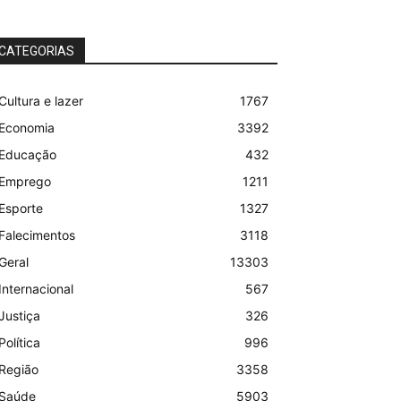
CATEGORIAS
Cultura e lazer
1767
Economia
3392
Educação
432
Emprego
1211
Esporte
1327
Falecimentos
3118
Geral
13303
Internacional
567
Justiça
326
Política
996
Região
3358
Saúde
5903