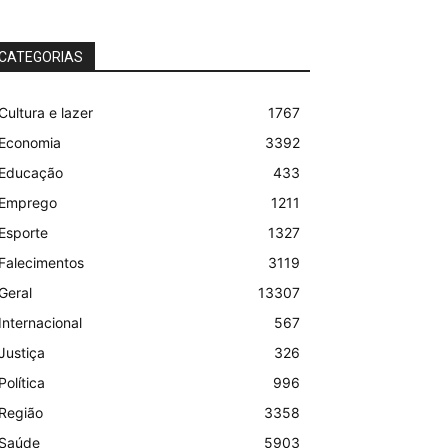
CATEGORIAS
Cultura e lazer
1767
Economia
3392
Educação
433
Emprego
1211
Esporte
1327
Falecimentos
3119
Geral
13307
Internacional
567
Justiça
326
Política
996
Região
3358
Saúde
5903