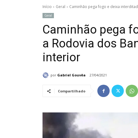
Início
Geral
Caminhão pega fogo e deixa interditad
Geral
Caminhão pega fog
a Rodovia dos Ban
interior
por
Gabriel Gouvêa
27/04/2021
Compartilhado