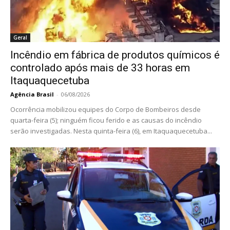
Geral
Incêndio em fábrica de produtos químicos é
controlado após mais de 33 horas em
Itaquaquecetuba
Agência Brasil
-
06/08/2026
Ocorrência mobilizou equipes do Corpo de Bombeiros desde
quarta-feira (5); ninguém ficou ferido e as causas do incêndio
serão investigadas. Nesta quinta-feira (6), em Itaquaquecetuba...