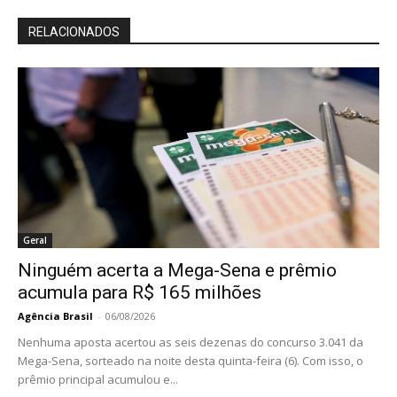
RELACIONADOS
Geral
Ninguém acerta a Mega-Sena e prêmio
acumula para R$ 165 milhões
Agência Brasil
-
06/08/2026
Nenhuma aposta acertou as seis dezenas do concurso 3.041 da
Mega-Sena, sorteado na noite desta quinta-feira (6). Com isso, o
prêmio principal acumulou e...