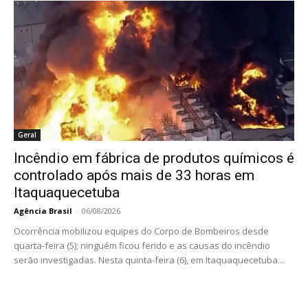
Geral
Incêndio em fábrica de produtos químicos é
controlado após mais de 33 horas em
Itaquaquecetuba
Agência Brasil
-
06/08/2026
Ocorrência mobilizou equipes do Corpo de Bombeiros desde
quarta-feira (5); ninguém ficou ferido e as causas do incêndio
serão investigadas. Nesta quinta-feira (6), em Itaquaquecetuba...