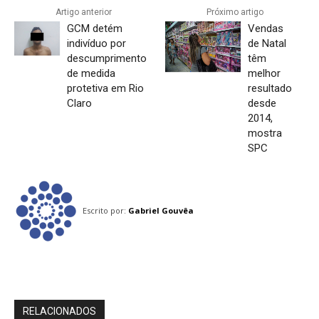
Artigo anterior
Próximo artigo
GCM detém
Vendas
indivíduo por
de Natal
descumprimento
têm
de medida
melhor
protetiva em Rio
resultado
Claro
desde
2014,
mostra
SPC
Escrito por:
Gabriel Gouvêa
RELACIONADOS