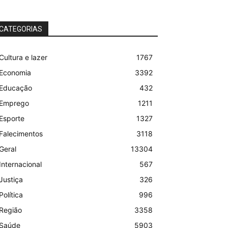
CATEGORIAS
Cultura e lazer
1767
Economia
3392
Educação
432
Emprego
1211
Esporte
1327
Falecimentos
3118
Geral
13304
Internacional
567
Justiça
326
Política
996
Região
3358
Saúde
5903