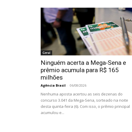
Geral
Ninguém acerta a Mega-Sena e
prêmio acumula para R$ 165
milhões
Agência Brasil
-
06/08/2026
Nenhuma aposta acertou as seis dezenas do
concurso 3.041 da Mega-Sena, sorteado na noite
desta quinta-feira (6). Com isso, o prêmio principal
acumulou e...