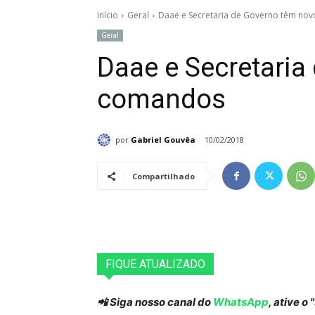
Início
Geral
Daae e Secretaria de Governo têm no
Geral
Daae e Secretaria
comandos
por
Gabriel Gouvêa
10/02/2018
Compartilhado
FIQUE ATUALIZADO
📲 Siga nosso canal do
WhatsApp
, ative o