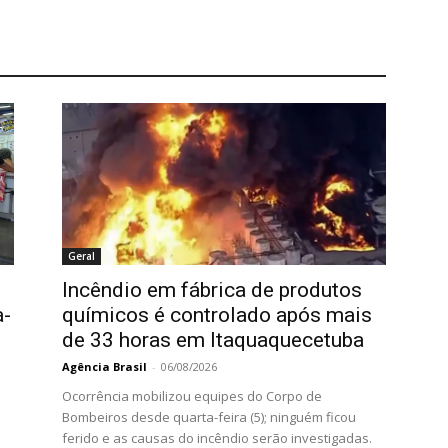
Geral
Incêndio em fábrica de produtos
a-
químicos é controlado após mais
de 33 horas em Itaquaquecetuba
Agência Brasil
-
06/08/2026
Ocorrência mobilizou equipes do Corpo de
Bombeiros desde quarta-feira (5); ninguém ficou
ferido e as causas do incêndio serão investigadas.