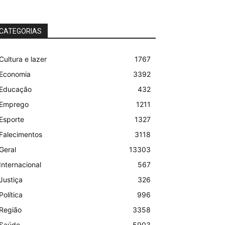
CATEGORIAS
Cultura e lazer
1767
Economia
3392
Educação
432
Emprego
1211
Esporte
1327
Falecimentos
3118
Geral
13303
Internacional
567
Justiça
326
Política
996
Região
3358
Saúde
5903