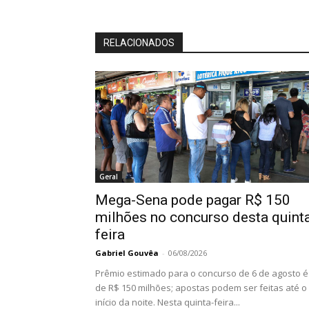
RELACIONADOS
Geral
Mega-Sena pode pagar R$ 150
milhões no concurso desta quint
feira
Gabriel Gouvêa
-
06/08/2026
Prêmio estimado para o concurso de 6 de agosto é
de R$ 150 milhões; apostas podem ser feitas até o
início da noite. Nesta quinta-feira...