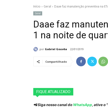
Início
Geral
Daae faz manutenção preventiva na ETA
Geral
Daae faz manuten
1 na noite de quar
por
Gabriel Gouvêa
22/01/2019
Compartilhado
FIQUE ATUALIZADO
📲 Siga nosso canal do
WhatsApp
, ative o