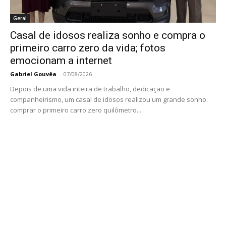
Geral
Casal de idosos realiza sonho e compra o
primeiro carro zero da vida; fotos
emocionam a internet
Gabriel Gouvêa
-
07/08/2026
Depois de uma vida inteira de trabalho, dedicação e
companheirismo, um casal de idosos realizou um grande sonho:
comprar o primeiro carro zero quilômetro...