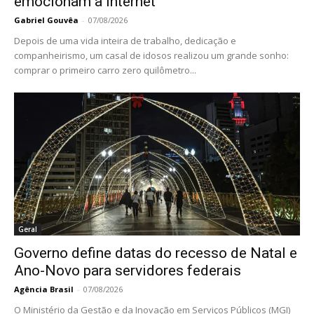
emocionam a internet
Gabriel Gouvêa
-
07/08/2026
Depois de uma vida inteira de trabalho, dedicação e
companheirismo, um casal de idosos realizou um grande sonho:
comprar o primeiro carro zero quilômetro...
Geral
Governo define datas do recesso de Natal e
Ano-Novo para servidores federais
Agência Brasil
-
07/08/2026
O Ministério da Gestão e da Inovação em Serviços Públicos (MGI)