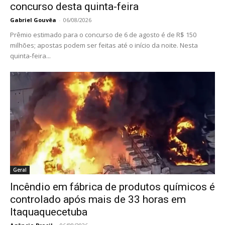
concurso desta quinta-feira
Gabriel Gouvêa
-
06/08/2026
Prêmio estimado para o concurso de 6 de agosto é de R$ 150
milhões; apostas podem ser feitas até o início da noite. Nesta
quinta-feira...
Geral
Incêndio em fábrica de produtos químicos é
controlado após mais de 33 horas em
Itaquaquecetuba