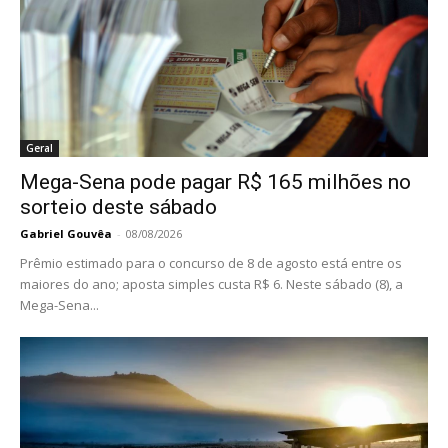
Geral
Mega-Sena pode pagar R$ 165 milhões no
sorteio deste sábado
Gabriel Gouvêa
-
08/08/2026
Prêmio estimado para o concurso de 8 de agosto está entre os
maiores do ano; aposta simples custa R$ 6. Neste sábado (8), a
Mega-Sena...