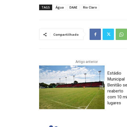
TAGS
Água
DAAE
Rio Claro
Compartilhado
Artigo anterior
Estádio
Municipal
Benitão se
reaberto
com 10 mi
lugares