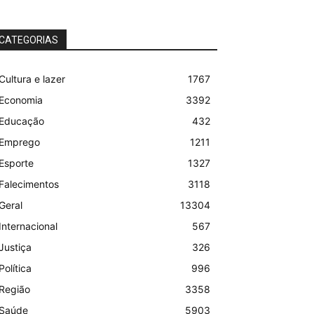
CATEGORIAS
Cultura e lazer
1767
Economia
3392
Educação
432
Emprego
1211
Esporte
1327
Falecimentos
3118
Geral
13304
Internacional
567
Justiça
326
Política
996
Região
3358
Saúde
5903