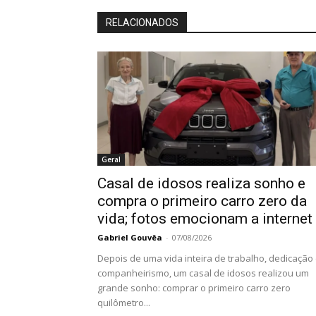
RELACIONADOS
Geral
Casal de idosos realiza sonho e
compra o primeiro carro zero da
vida; fotos emocionam a internet
Gabriel Gouvêa
-
07/08/2026
Depois de uma vida inteira de trabalho, dedicação
companheirismo, um casal de idosos realizou um
grande sonho: comprar o primeiro carro zero
quilômetro...