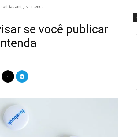
 notícias antigas; entenda
isar se você publicar
entenda