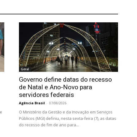
Geral
Governo define datas do recesso
de Natal e Ano-Novo para
servidores federais
Agência Brasil
-
07/08/2026
 e
O Ministério da Gestão e da Inovação em Serviços
Públicos (MGI) definiu, nesta sexta-feira (7), as datas
do recesso de fim de ano para...