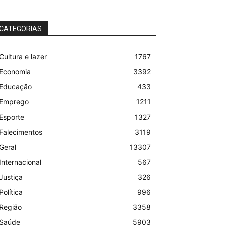
CATEGORIAS
Cultura e lazer
1767
Economia
3392
Educação
433
Emprego
1211
Esporte
1327
Falecimentos
3119
Geral
13307
Internacional
567
Justiça
326
Política
996
Região
3358
Saúde
5903