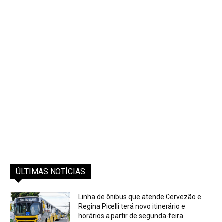
vai a R$ 150 milhões; confira as dezenas
sorteadas
Gabriel Gouvêa
-
04/08/2026
Ninguém acertou os seis números do concurso 3.040; próximo
sorteio será na quinta-feira (6) A Mega-Sena acumulou mais uma
vez. Nenhum apostador acertou as seis...
Geral
Obras da Avenida Integração avançam com
implantação de guias e sarjetas em Rio