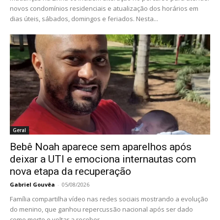
protocolo no lugar do tradicional HTTP quando
disponível. Confira como ativá-lo:
Verifique se o navegador está atualizado para a sua
última versão;
Abra-o normalmente e acesse o endereço:
chrome://flags;
Na página carregada, procure por “Secure DNS
lookups”;
Mude o seu valor para “Enabled”;
Clique em “Relaunch”;
Diferente das outras funções vistas no tutorial, esta
aqui não apresenta nenhuma mudança visual no
navegador.
Pronto! Agora, você já sabe como ativar as principais