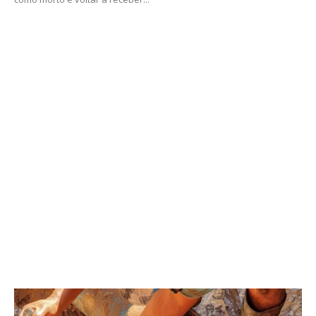
novidades do
Google Chrome 83
em seu PC.
Fonte:
IG TECNOLOGIA
Artigo anterior
Próximo artigo
PF
Fotógrafo
investiga
processa
desvio de
Sônia Abrão
recursos
por fake
do Fundo
news e quer
Municipal
desculpas