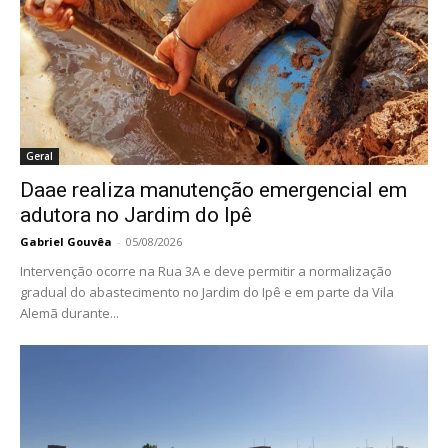
de
no “A Tarde
Educação
é Sua”
RELACIONADOS
Geral
Linha de ônibus que atende Cervezão e
Regina Picelli terá novo itinerário e horários
a partir de segunda-feira