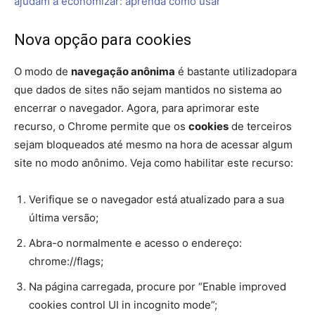
chrome://flags;
Na página carregada, procure por “Privacy settings
redesign”;
Coloque o seu valor como “Enabled”;
Agora, na mensagem que surge, toque em “Relaunch”;
Acesse normalmente as configurações de privacidade
do Chrome e você já verá a nova interface.
Leia também: Aqui é trabalho: 6 extensões do Google
Chrome para se organizar e ter mais foco
Novo menu para gerenciar extensões
Os complementos para o
Google Chrome
adicionam
novas funções que se provam bem úteis para o dia a dia
e gerenciar as suas configurações nunca foi algo muito