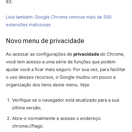
O
Google Chrome
é um dos navegadores mais utilizados
em computadores e celulares, possuindo grandes
recursos que facilitam o dia a dia de quem está sempre
na internet, e o Google está constantemente atualizando
o seu browser para adicionar novas funções e aprimorar
a sua segurança.
Nesta semana, o Chrome chegou a sua
versão 83
, que
conta com algumas novidades bem interessantes, mas
que não estão vindo ativadas por padrão. A seguir, veja
como habilitar as principais novidades do Google Chrome