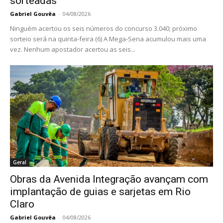
Geral
Daae realiza manutenção emergencial em
adutora no Jardim do Ipê
Gabriel Gouvêa
-
05/08/2026
Intervenção ocorre na Rua 3A e deve permitir a normalização
gradual do abastecimento no Jardim do Ipê e em parte da Vila
Alemã durante...