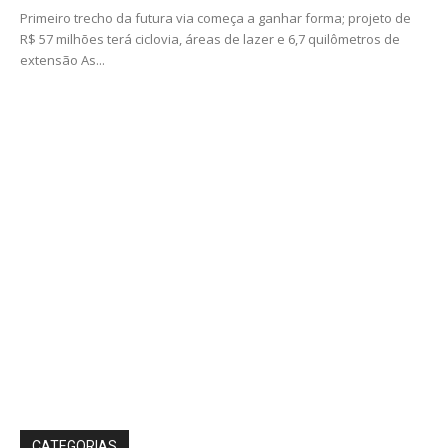
Geral
Instabilidade chega ao estado nesta quarta-
feira (5) após manhã de sol em Rio Claro
Gabriel Gouvêa
-
05/08/2026
Rio Claro e o estado de São Paulo têm uma quarta-feira (5) de
tempo variável. De acordo com o IPMet, o dia começa com...