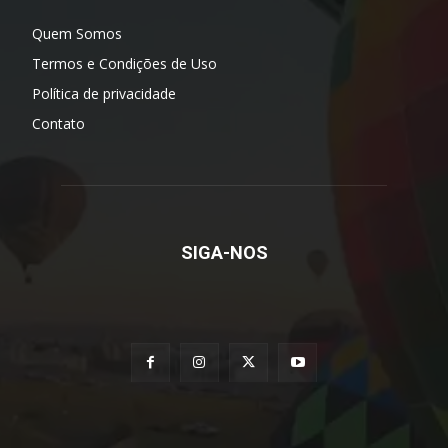
horários a partir de segunda-feira
05/08/2026
Bebê Noah aparece sem aparelhos após
deixar a UTI e emociona internautas com
nova etapa da recuperação
05/08/2026
Defesa Civil de São Paulo monta gabinete
de crise para acompanhar ventos de até
100 km/h
05/08/2026
Shopping Rio Claro prepara programação
gratuita para celebrar o Dia dos Pais
05/08/2026
Daae realiza manutenção emergencial em