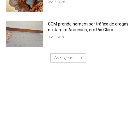
CATEGORIAS
Cultura e lazer
1766
Economia
3391
Educação
432
Emprego
1211
Esporte
1327
Falecimentos
3117
Geral
13299
Internacional
566
Justiça
325
Política
996
Região
3358
Saúde
5901