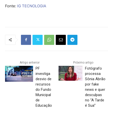
Leia também: 7 extensões do Google Chrome que
ajudam a economizar: aprenda como usar
Nova opção para cookies
O modo de
navegação anônima
é bastante utilizadopara
que dados de sites não sejam mantidos no sistema ao
encerrar o navegador. Agora, para aprimorar este
recurso, o Chrome permite que os
cookies
de terceiros
sejam bloqueados até mesmo na hora de acessar algum
site no modo anônimo. Veja como habilitar este recurso:
Verifique se o navegador está atualizado para a sua
última versão;
Abra-o normalmente e acesso o endereço:
chrome://flags;