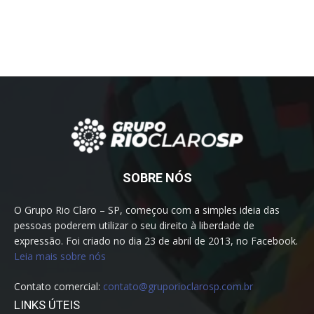
Segurança e Polícia
9120
ÚLTIMAS NOTÍCIAS
Linha de ônibus que atende Cervezão e
Regina Picelli terá novo itinerário e