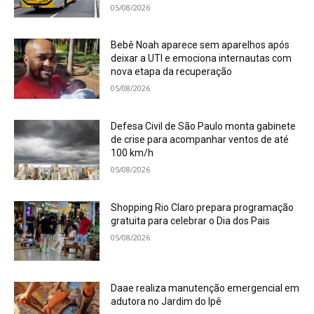
Claro
Gabriel Gouvêa
-
04/08/2026
Primeiro trecho da futura via começa a ganhar forma; projeto de
R$ 57 milhões terá ciclovia, áreas de lazer e 6,7 quilômetros de
extensão As...