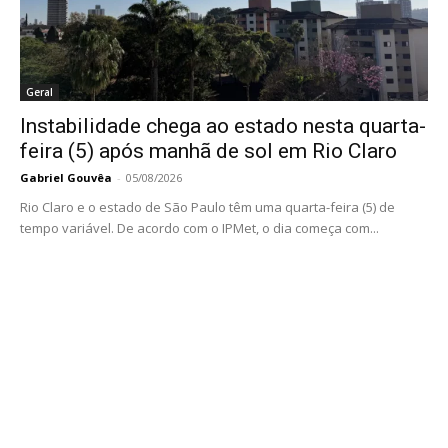
Gabriel Gouvêa
-
05/08/2026
Mudanças na Linha 06 incluem alteração no percurso para atender
novos condomínios residenciais e atualização dos horários em
dias úteis, sábados, domingos e feriados. Nesta...
Geral
Bebê Noah aparece sem aparelhos após
deixar a UTI e emociona internautas com
nova etapa da recuperação
Gabriel Gouvêa
-
05/08/2026