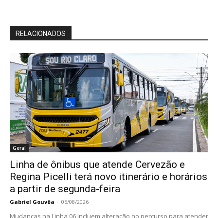
Na página carregada, procure por “Enable improved
cookies control UI in incognito mode”;
Mude o seu valor para “Enabled”;
Clique em “Relaunch”;
Agora, ao abrir o “Modo de navegação anônima”, você
já tem a opção para bloquear ou não os cookies de
terceiros.
Leia também: 5 funções escondidas do Google Chrome
que vão facilitar sua navegação
DNS sobre HTTPS
Um recurso que passou a ser implementado em diversos
navegadores é o DNS sobre
HTTPS
, que sempre
procura deixar você mais seguro ao utilizar este