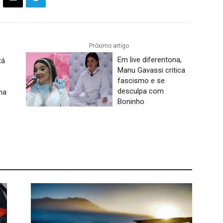
Próximo artigo
Em live diferentona,
tá
Manu Gavassi critica
fascismo e se
desculpa com
na
Boninho